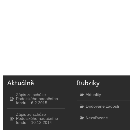
Zápis ze schůze
Aktuality
Podolského nadačního
fondu – 6.2.2015
Evidované žádosti
Zápis ze schůze
Nezařazené
Podolského nadačního
fondu – 10.12.2014