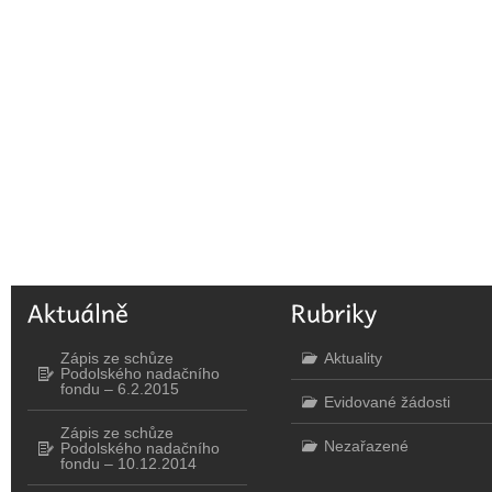
Zápis ze schůze
Aktuality
Podolského nadačního
fondu – 6.2.2015
Evidované žádosti
Zápis ze schůze
Nezařazené
Podolského nadačního
fondu – 10.12.2014